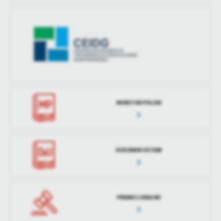
treści w postaci wiadomości, ofert, komunikatów mediów
społecznościowych.
MONITOR POLSKI
DZIENNIK USTAW
PRAWO LOKALNE