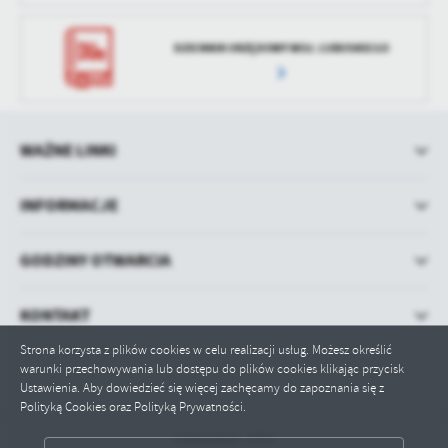
DZIENNIK URZĘDOWY WOJ. LUBUSKIEGO
WAŻNE LINKI
INFORMACJE
GODZINY OTWARCIA
KONTAKT
Strona korzysta z plików cookies w celu realizacji usług. Możesz określić
warunki przechowywania lub dostępu do plików cookies klikając przycisk
Ustawienia. Aby dowiedzieć się więcej zachęcamy do zapoznania się z
Polityką Cookies oraz Polityką Prywatności.
Odwiedzin: 5757