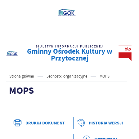
BIULETYN INFORMACJI PUBLICZNEJ
Gminny Ośrodek Kultury w
Przytocznej
Strona główna
Jednostki organizacyjne
MOPS
MOPS
DRUKUJ DOKUMENT
HISTORIA WERSJI
Data wytworzenia
2022-11-14 12:30:01
Wytworzył
Izabela Szewczyk